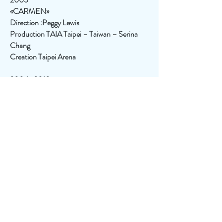
«CARMEN»
Direction :Peggy Lewis
Production TAIA Taipei – Taiwan – Serina
Chang
Creation Taipei Arena
2004- 2010
Décembre
Direction. : Pierre Doré
Production : QuébecIssime – Logistic 22
Création PDA Théâtre Maisonneuve
et TPM Saguenay
2004
Bombay Blue
Direction. :Anne Létourneau
Production : Production Phaneuf, Mario
Bourdon
Création : Casino - Montréal Casino -